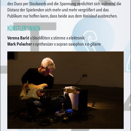
des Duos per Stockwerk und die Spannung verdichtet sich während die
Distanz der Spielenden sich mehr und mehr vergrößert und das
Publikum nur hoffen kann, dass beide aus dem Kreislauf ausbrechen.
KÜNSTLER*INNEN
Verena Barié
x blockflöten x stimme x elektronik
Mark Polscher
x synthesizer x sopran saxophon x e-gitarre