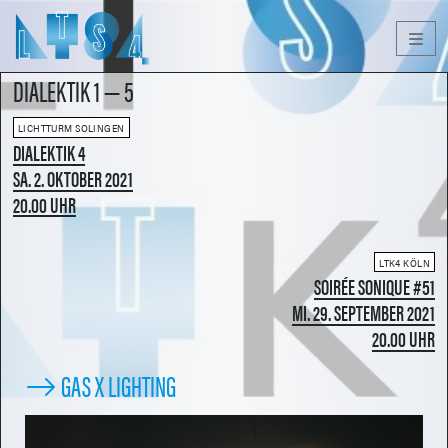
Men
DIALEKTIK 1 — 5
LICHTTURM SOLINGEN
DIALEKTIK 4
SA. 2. OKTOBER 2021
20.00 UHR
LTK4 KÖLN
SOIRÉE SONIQUE #51
MI. 29. SEPTEMBER 2021
20.00 UHR
GAS X LIGHTING