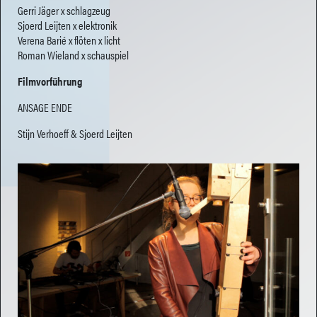
Gerri Jäger x schlagzeug
Sjoerd Leijten x elektronik
Verena Barié x flöten x licht
Roman Wieland x schauspiel
Filmvorführung
ANSAGE ENDE
Stijn Verhoeff & Sjoerd Leijten