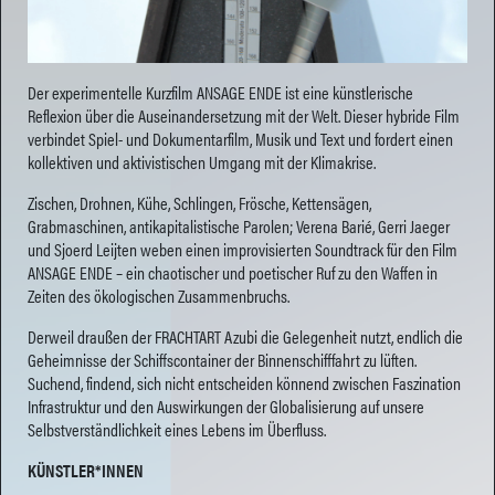
Der experimentelle Kurzfilm ANSAGE ENDE ist eine künstlerische
Reflexion über die Auseinandersetzung mit der Welt. Dieser hybride Film
verbindet Spiel- und Dokumentarfilm, Musik und Text und fordert einen
kollektiven und aktivistischen Umgang mit der Klimakrise.
Zischen, Drohnen, Kühe, Schlingen, Frösche, Kettensägen,
Grabmaschinen, antikapitalistische Parolen; Verena Barié, Gerri Jaeger
und Sjoerd Leijten weben einen improvisierten Soundtrack für den Film
ANSAGE ENDE – ein chaotischer und poetischer Ruf zu den Waffen in
Zeiten des ökologischen Zusammenbruchs.
Derweil draußen der FRACHTART Azubi die Gelegenheit nutzt, endlich die
Geheimnisse der Schiffscontainer der Binnenschifffahrt zu lüften.
Suchend, findend, sich nicht entscheiden könnend zwischen Faszination
Infrastruktur und den Auswirkungen der Globalisierung auf unsere
Selbstverständlichkeit eines Lebens im Überfluss.
KÜNSTLER*INNEN