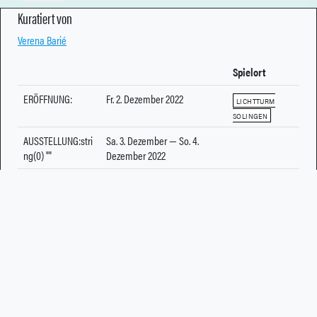
Kuratiert von
Verena Barié
Spielort
ERÖFFNUNG:
Fr. 2. Dezember 2022
LICHTTURM
SOLINGEN
AUSSTELLUNG:stri
Sa. 3. Dezember — So. 4.
ng(0) ""
Dezember 2022
Impressum
© 2026 - LTS4