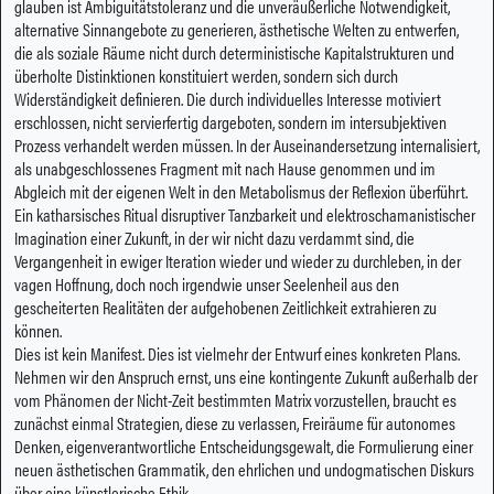
glauben ist Ambiguitätstoleranz und die unveräußerliche Notwendigkeit,
alternative Sinnangebote zu generieren, ästhetische Welten zu entwerfen,
die als soziale Räume nicht durch deterministische Kapitalstrukturen und
überholte Distinktionen konstituiert werden, sondern sich durch
Widerständigkeit definieren. Die durch individuelles Interesse motiviert
erschlossen, nicht servierfertig dargeboten, sondern im intersubjektiven
Prozess verhandelt werden müssen. In der Auseinandersetzung internalisiert,
als unabgeschlossenes Fragment mit nach Hause genommen und im
Abgleich mit der eigenen Welt in den Metabolismus der Reflexion überführt.
Ein katharsisches Ritual disruptiver Tanzbarkeit und elektroschamanistischer
Imagination einer Zukunft, in der wir nicht dazu verdammt sind, die
Vergangenheit in ewiger Iteration wieder und wieder zu durchleben, in der
vagen Hoffnung, doch noch irgendwie unser Seelenheil aus den
gescheiterten Realitäten der aufgehobenen Zeitlichkeit extrahieren zu
können.
Dies ist kein Manifest. Dies ist vielmehr der Entwurf eines konkreten Plans.
Nehmen wir den Anspruch ernst, uns eine kontingente Zukunft außerhalb der
vom Phänomen der Nicht-Zeit bestimmten Matrix vorzustellen, braucht es
zunächst einmal Strategien, diese zu verlassen, Freiräume für autonomes
Denken, eigenverantwortliche Entscheidungsgewalt, die Formulierung einer
neuen ästhetischen Grammatik, den ehrlichen und undogmatischen Diskurs
über eine künstlerische Ethik.