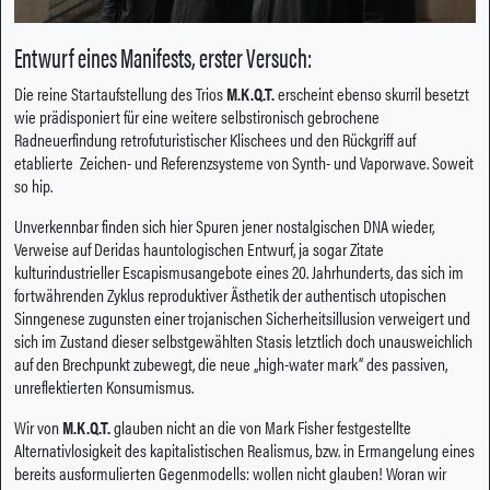
Entwurf eines Manifests, erster Versuch:
Die reine Startaufstellung des Trios
M.K.Q.T.
erscheint ebenso skurril besetzt
wie prädisponiert für eine weitere selbstironisch gebrochene
Radneuerfindung retrofuturistischer Klischees und den Rückgriff auf
etablierte Zeichen- und Referenzsysteme von Synth- und Vaporwave. Soweit
so hip.
Unverkennbar finden sich hier Spuren jener nostalgischen DNA wieder,
Verweise auf Deridas hauntologischen Entwurf, ja sogar Zitate
kulturindustrieller Escapismusangebote eines 20. Jahrhunderts, das sich im
fortwährenden Zyklus reproduktiver Ästhetik der authentisch utopischen
Sinngenese zugunsten einer trojanischen Sicherheitsillusion verweigert und
sich im Zustand dieser selbstgewählten Stasis letztlich doch unausweichlich
auf den Brechpunkt zubewegt, die neue „high-water mark“ des passiven,
unreflektierten Konsumismus.
Wir von
M.K.Q.T.
glauben nicht an die von Mark Fisher festgestellte
Alternativlosigkeit des kapitalistischen Realismus, bzw. in Ermangelung eines
bereits ausformulierten Gegenmodells: wollen nicht glauben! Woran wir