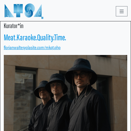
Men
Kurator*in
Meat.Karaoke.Quality.Time.
florianwalter.yolasite.com/mkqt.php